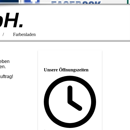
bH.
 / Farbenladen
neben
en.
Unsere Öffnungszeiten
Auftrag!