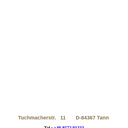
Tuchmacherstr. 11
D-84367 Tann
Tel.:
+49-8572 91233